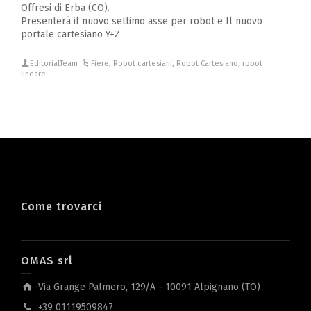
Offresi di Erba (CO).
Presenterà il nuovo settimo asse per robot e Il nuovo
portale cartesiano Y+Z
EditorialTeam
Fiere
,
Robot cartesiani
,
Robot Cartesiano
,
robot
lineare
Come trovarci
OMAS srl
Via Grange Palmero, 129/A - 10091 Alpignano (TO)
+39 01119509847