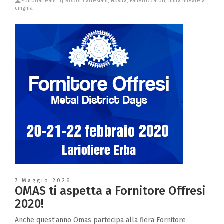
EditorialTeam
Robot cartesiani
,
Novità
,
Pallettizzatori
,
unità lineare a
cinghia
7 Maggio 2026
OMAS ti aspetta a Fornitore Offresi
2020!
Anche quest’anno Omas partecipa alla fiera Fornitore