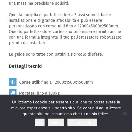
una massima precisione solidità.
Questa famiglia di pallettizzatori a 3 assi sono di facile
installazione e di grande affidabilità e può essere
personalizzato con corse utili fino a 12000x5000x2500mm.
Questo pallettizzatore cartesiano può essere fornito anche
con una formula integrata: il tuo pallettizzatore robotizzato
pronto da installare.
Le guide sono tutte con pattini a ricircolo di sfere.
Dettagli tecnici
Corse utili:
fino a 12000x1500x1500mm
Portata:
fino a 100kg
Utilizziamo i cookie per essere sicuri che tu possa avere la
Trasmissioni disponibili:
Cinghia-Puleggia /
migliore esperienza sul nostro sito. Se continui ad utilizzare
Cremagliera
questo sito noi assumiamo che tu ne sia felice.
Hai bisogno di aiuto?
Ok
Rifiuta
Privacy policy