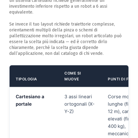
un sistema cartesiano richiede generalmente un
investimento inferiore rispetto a un robot a 6 assi
equivalente.
Se invece il tuo layout richiede traiettorie complesse,
orientamenti multipli della pinza o schemi di
pallettizzazione molto irregolari, un robot articolato può
essere la scelta più indicata — ed è corretto dirlo
chiaramente, perché la scelta giusta dipende
dall’applicazione, non dal catalogo di chi vende.
COME SI
TIPOLOGIA
MUOVE
PUNTI DI FORZ
Cartesiano a
3 assi lineari
Corse molto
portale
ortogonali (X-
lunghe (fino a
Y-Z)
12 m), carichi
elevati (fino a
400 kg),
meccanica