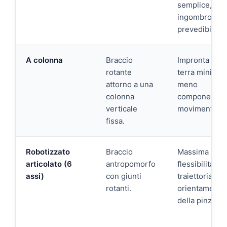
semplice,
ingombro
prevedibile.
A colonna
Braccio
Impronta a
rotante
terra minima,
attorno a una
meno
colonna
componenti i
verticale
movimento.
fissa.
Robotizzato
Braccio
Massima
articolato (6
antropomorfo
flessibilità di
assi)
con giunti
traiettoria e
rotanti.
orientamento
della pinza.