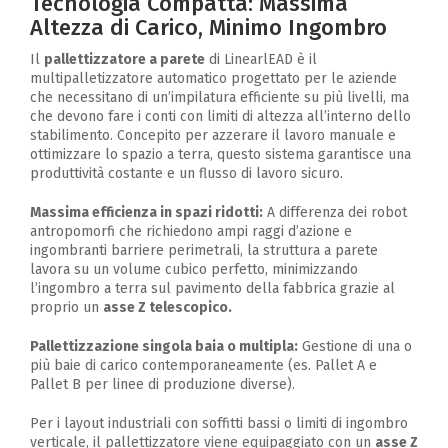
Tecnologia Compatta: Massima
Altezza di Carico, Minimo Ingombro
Il
pallettizzatore a parete
di LinearlEAD è il
multipalletizzatore automatico progettato per le aziende
che necessitano di un’impilatura efficiente su più livelli, ma
che devono fare i conti con limiti di altezza all’interno dello
stabilimento. Concepito per azzerare il lavoro manuale e
ottimizzare lo spazio a terra, questo sistema garantisce una
produttività costante e un flusso di lavoro sicuro.
Massima efficienza in spazi ridotti:
A differenza dei robot
antropomorfi che richiedono ampi raggi d’azione e
ingombranti barriere perimetrali, la struttura a parete
lavora su un volume cubico perfetto, minimizzando
l’ingombro a terra sul pavimento della fabbrica grazie al
proprio un
asse Z telescopico.
Pallettizzazione singola baia o multipla:
Gestione di una o
più baie di carico contemporaneamente (es. Pallet A e
Pallet B per linee di produzione diverse).
Per i layout industriali con soffitti bassi o limiti di ingombro
verticale, il pallettizzatore viene equipaggiato con un
asse Z