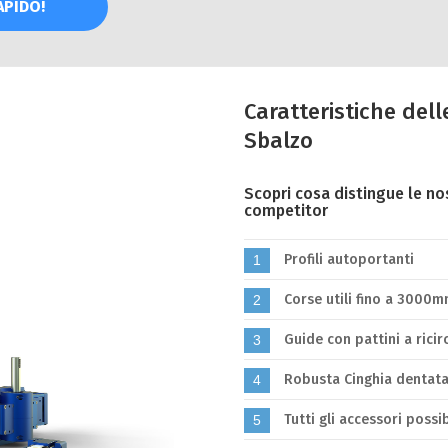
APIDO!
Caratteristiche dell
Sbalzo
Scopri cosa distingue le nos
competitor
Profili autoportanti
1
Corse utili fino a 3000mm
2
Guide con pattini a ricir
3
Robusta Cinghia dentata
4
Tutti gli accessori possi
5