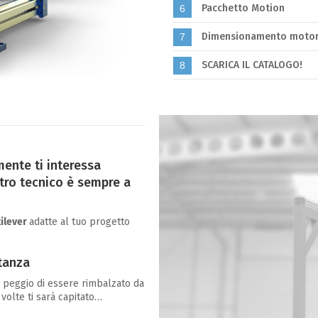
Pacchetto Motion
6
Dimensionamento motor
7
SCARICA IL CATALOGO!
8
mente ti interessa
ostro tecnico è sempre a
tilever
adatte al tuo progetto
stanza
 peggio di essere rimbalzato da
 volte ti sarà capitato…