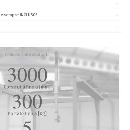
e sempre INCLUSO!
I numeri sotto controllo
3000
Corse utili fino a [mm]
300
Portate fino a [Kg]
5