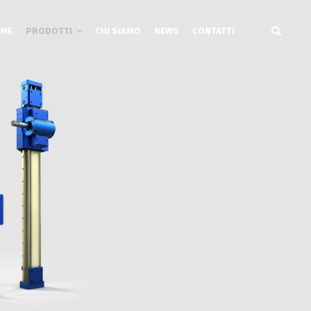
ME
PRODOTTI
CHI SIAMO
NEWS
CONTATTI
2 assi
Unità lineari a CINGHIA
i a Portale YZ
Unità lineari a VITE
3 assi
Unità lineari a cinghia Cantilever
i XYZ Gantry cinghia
Unità lineari a CREMAGLIERA
i XYZ a Sbalzo
i XYZ a cinghia
ry a cremagliera