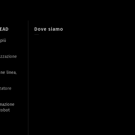
LEAD
Dove siamo
 più
izzazione
ine linea,
zatore
omazione
 Robot