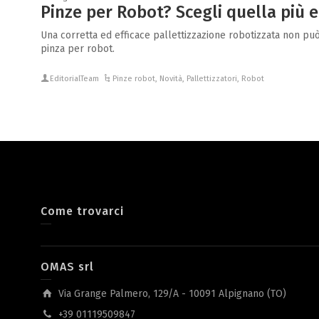
Pinze per Robot? Scegli quella più e
Una corretta ed efficace pallettizzazione robotizzata non pu
pinza per robot.
EditorialTeam
Pinze robot
,
Novità
,
Pallettizzatori
,
Robot
Come trovarci
OMAS srl
Via Grange Palmero, 129/A - 10091 Alpignano (TO)
+39 01119509847