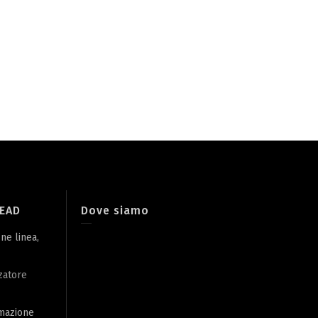
LEAD
Dove siamo
ine linea,
zatore
omazione