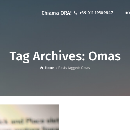
Chiama ORA!
+39 011 19509847
HO
Robot lineare ad asse singolo
Robot Cartesiani a 
Tag Archives: Omas
Robot lineari a 2 assi Gantry
Robot Cartesian
Robot lineari a 2 assi XY
Robot Cartesiani a 
Home
Posts tagged: Omas
Robot lineari 3 assi Gantry
Robot Cartesian
Robot Cartesian
cinghia
Robot Cartesian
Robot XYZ Gant