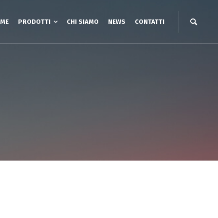
ME
PRODOTTI
CHI SIAMO
NEWS
CONTATTI
2 assi
Unità lineari a CINGHIA
i a Portale YZ
Unità lineari a VITE
3 assi
Unità lineari a cinghia Cantilever
i XYZ Gantry cinghia
Unità lineari a CREMAGLIERA
i XYZ a Sbalzo
i XYZ a cinghia
ry a cremagliera