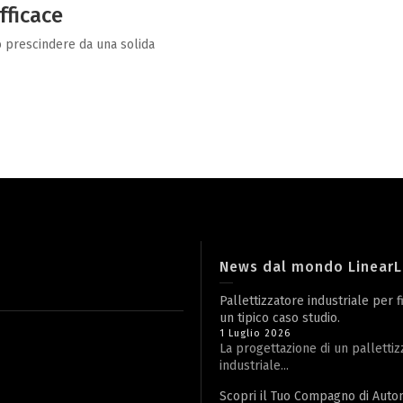
fficace
ò prescindere da una solida
News dal mondo Linear
Pallettizzatore industriale per f
un tipico caso studio.
1 Luglio 2026
La progettazione di un pallettiz
industriale...
Scopri il Tuo Compagno di Aut