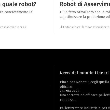
 quale robot?
Robot di Asservime
tare concretamente la
E’ un fatto ormai noto che la ro
ad ottimizzare la produzione ed
to macchine utensili
EditorialTeam
robot asservimento 
News dal mondo Linear
Pinze per Robot? Scegli quella
efficace
7 Luglio 2026
Una corretta ed efficace pallett
robotizz...
Pallettizzatore industriale per f