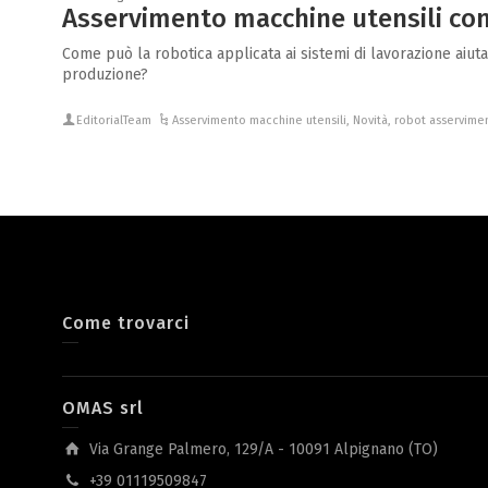
Asservimento macchine utensili con
Come può la robotica applicata ai sistemi di lavorazione aiu
produzione?
EditorialTeam
Asservimento macchine utensili
,
Novità
,
robot asservimen
Come trovarci
OMAS srl
Via Grange Palmero, 129/A - 10091 Alpignano (TO)
+39 01119509847