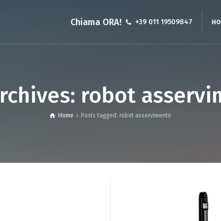
Chiama ORA!
+39 011 19509847
HO
Robot lineare ad asse singolo
Robot Cartesiani a 
rchives: robot asserv
Robot lineari a 2 assi Gantry
Robot Cartesian
Robot lineari a 2 assi XY
Robot Cartesiani a 
Home
Posts tagged: robot asservimento
Robot lineari 3 assi Gantry
Robot Cartesian
Robot Cartesian
cinghia
Robot Cartesian
Robot XYZ Gant