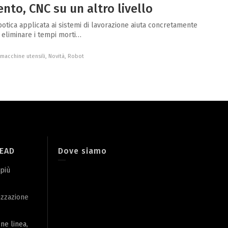
nto, CNC su un altro livello
botica applicata ai sistemi di lavorazione aiuta concretamente
 eliminare i tempi morti…
macchine utensili
,
Novità
,
Robot
LEAD
Dove siamo
 più
izzazione
ine linea,