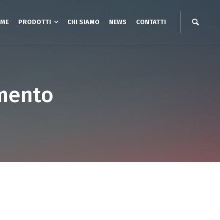
ME
PRODOTTI
CHI SIAMO
NEWS
CONTATTI
2 assi
Unità lineari a CINGHIA
imento
i a Portale YZ
Unità lineari a VITE
3 assi
Unità lineari a cinghia Cantilever
i XYZ Gantry cinghia
Unità lineari a CREMAGLIERA
i XYZ a Sbalzo
i XYZ a cinghia
ry a cremagliera